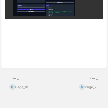
Enter
section
select
mode
上一頁
下一頁
Page_18
Page_20