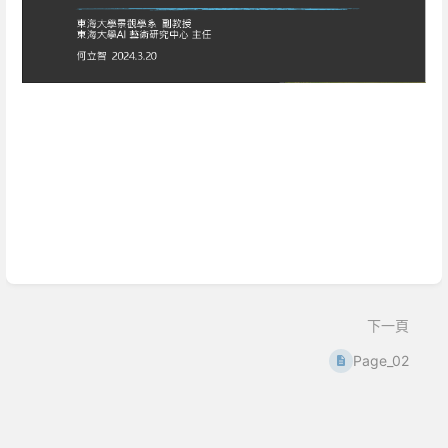
Enter
section
select
mode
下一頁
Page_02