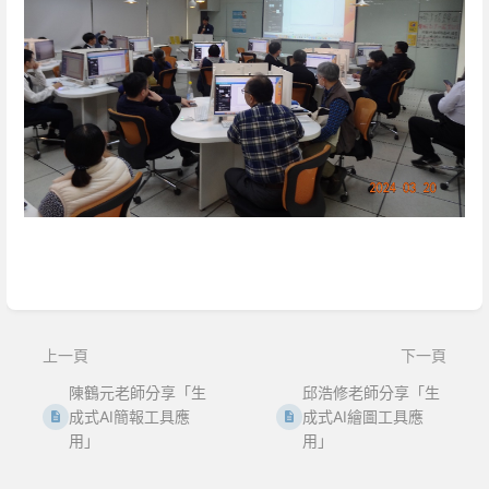
Enter
section
select
mode
上一頁
下一頁
陳鶴元老師分享「生
邱浩修老師分享「生
成式AI簡報工具應
成式AI繪圖工具應
用」
用」